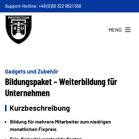
Support-Hotline:
+49 (0)30 322 9521 558
Partner
Menü öffnen
MENÜ
Gadgets und Zubehör
Bildungspaket – Weiterbildung für
Unternehmen
Kurzbeschreibung
Bildung für mehrere Mitarbeiter zum niedrigen
monatlichen Fixpreis
Fair: Keinerlei versteckte Kosten